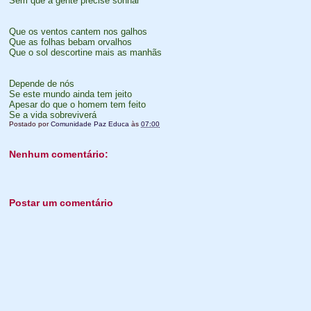
Sem que a gente precise sonhar
Que os ventos cantem nos galhos
Que as folhas bebam orvalhos
Que o sol descortine mais as manhãs
Depende de nós
Se este mundo ainda tem jeito
Apesar do que o homem tem feito
Se a vida sobreviverá
Postado por
Comunidade Paz Educa
às
07:00
Nenhum comentário:
Postar um comentário