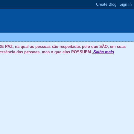
E PAZ, na qual as pessoas são respeitadas pelo que SÃO, em suas
 a essência das pessoas, mas o que elas POSSUEM.
Saiba mais